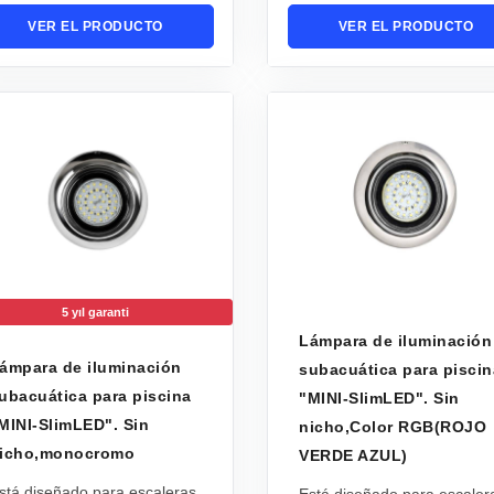
VER EL PRODUCTO
VER EL PRODUCTO
5 yıl garanti
Lámpara de iluminación
ámpara de iluminación
subacuática para piscin
ubacuática para piscina
"MINI-SlimLED". Sin
MINI-SlimLED". Sin
nicho,Color RGB(ROJO
icho,monocromo
VERDE AZUL)
stá diseñado para escaleras,
Está diseñado para escaler