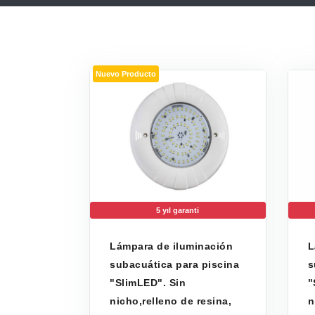
Nuevo Producto
5 yıl garanti
Lámpara de iluminación
L
subacuática para piscina
s
"SlimLED". Sin
"
nicho,relleno de resina,
n