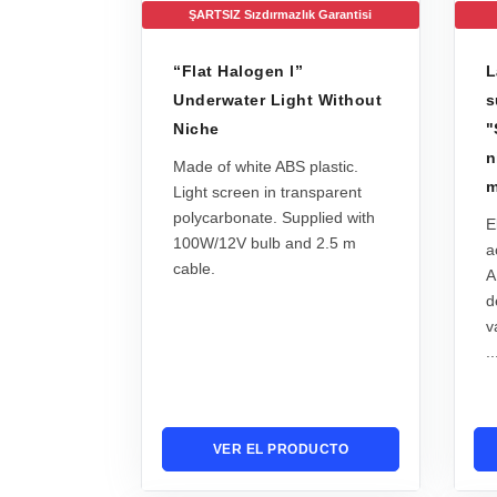
ŞARTSIZ Sızdırmazlık Garantisi
“Flat Halogen l”
L
Underwater Light Without
s
Niche
"
n
Made of white ABS plastic.
m
Light screen in transparent
polycarbonate. Supplied with
E
100W/12V bulb and 2.5 m
a
cable.
A
d
v
..
VER EL PRODUCTO