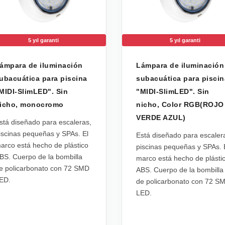
5 yıl garanti
5 yıl garanti
ámpara de iluminación
Lámpara de iluminación
ubacuática para piscina
subacuática para piscin
MIDI-SlimLED". Sin
"MIDI-SlimLED". Sin
icho, monocromo
nicho, Color RGB(ROJO
VERDE AZUL)
stá diseñado para escaleras,
iscinas pequeñas y SPAs. El
Está diseñado para escaler
arco está hecho de plástico
piscinas pequeñas y SPAs. 
BS. Cuerpo de la bombilla
marco está hecho de plásti
e policarbonato con 72 SMD
ABS. Cuerpo de la bombilla
ED.
de policarbonato con 72 S
LED.