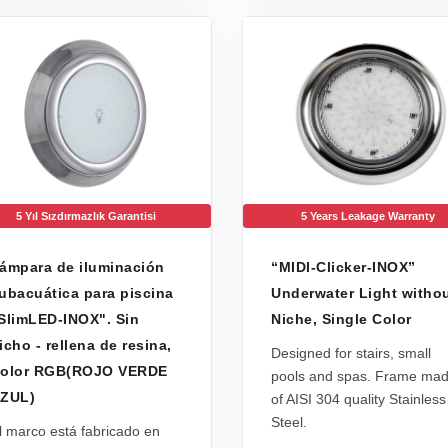
5 Yıl Sızdırmazlık Garantisi
5 Years Leakage Warranty
ámpara de iluminación
“MIDI-Clicker-INOX”
ubacuática para piscina
Underwater Light witho
SlimLED-INOX". Sin
Niche, Single Color
icho - rellena de resina,
Designed for stairs, small
olor RGB(ROJO VERDE
pools and spas. Frame ma
ZUL)
of AISI 304 quality Stainless
Steel.
l marco está fabricado en