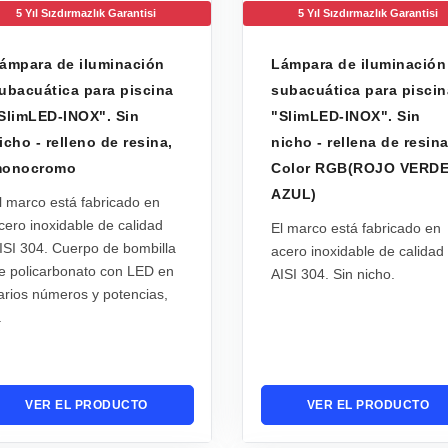
5 Yıl Sızdırmazlık Garantisi
5 Yıl Sızdırmazlık Garantisi
ámpara de iluminación
Lámpara de iluminación
ubacuática para piscina
subacuática para piscin
SlimLED-INOX". Sin
"SlimLED-INOX". Sin
icho - relleno de resina,
nicho - rellena de resina
onocromo
Color RGB(ROJO VERD
AZUL)
l marco está fabricado en
cero inoxidable de calidad
El marco está fabricado en
ISI 304. Cuerpo de bombilla
acero inoxidable de calidad
e policarbonato con LED en
AISI 304. Sin nicho.
arios números y potencias,
.
VER EL PRODUCTO
VER EL PRODUCTO