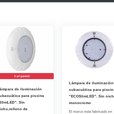
5 yıl garanti
Lámpara de iluminación
ámpara de iluminación
subacuática para piscin
ubacuática para piscina
"ECOSlimLED". Sin nich
SlimLED". Sin
monocromo
icho,relleno de
El marco está fabricado en