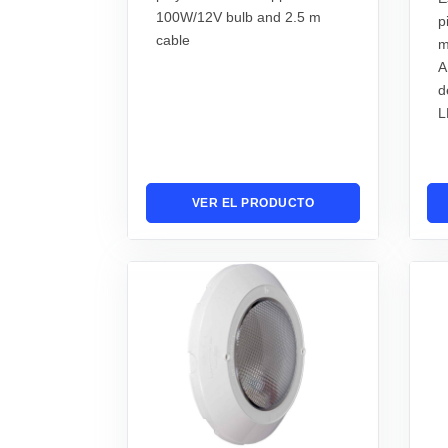
100W/12V bulb and 2.5 m
p
cable
m
A
d
L
VER EL PRODUCTO