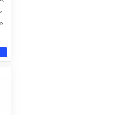
El
co
MD