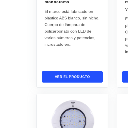
monocromo
r
V
El marco está fabricado en
plástico ABS blanco, sin nicho.
E
Cuerpo de lámpara de
p
policarbonato con LED de
C
varios números y potencias,
p
incrustado en..
v
i
VER EL PRODUCTO