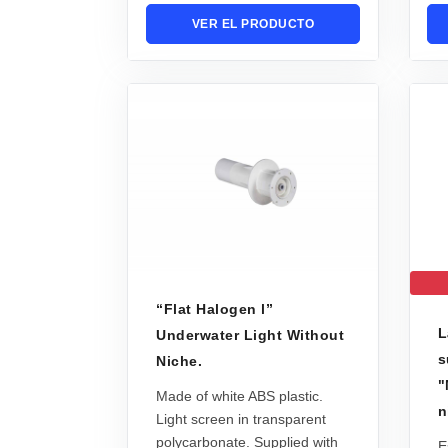
VER EL PRODUCTO
“Flat Halogen l”
L
Underwater Light Without
s
Niche.
"
Made of white ABS plastic.
n
Light screen in transparent
polycarbonate. Supplied with
E