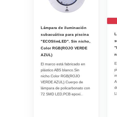
Lámpara de iluminación
L
subacuática para piscina
s
"ECOSlimLED". Sin nicho,
"
Color RGB(ROJO VERDE
n
AZUL)
E
El marco está fabricado en
p
plástico ABS blanco.Sin
m
nicho.Color RGB(ROJO
A
VERDE AZUL).Cuerpo de
d
lámpara de policarbonato con
L
72 SMD LED,PCB epoxi..