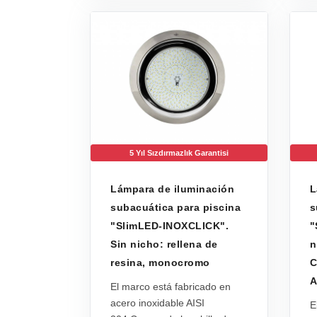
5 Yıl Sızdırmazlık Garantisi
Lámpara de iluminación
L
subacuática para piscina
s
"SlimLED-INOXCLICK".
"
Sin nicho: rellena de
n
resina, monocromo
C
A
El marco está fabricado en
acero inoxidable AISI
E