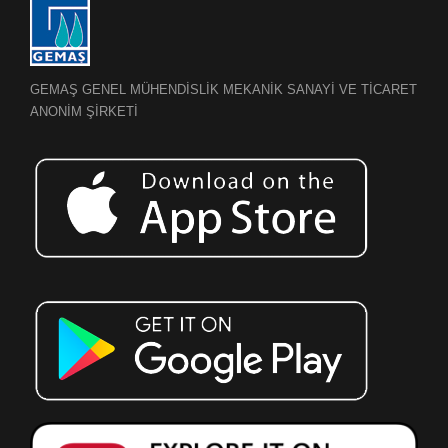
GEMAŞ GENEL MÜHENDİSLİK MEKANİK SANAYİ VE TİCARET
ANONİM ŞİRKETİ