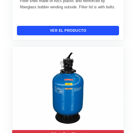
Filter shell made of ABS plastic and reinforced by
fiberglass bobbin winding outside. Filter lid is with bolts.
VER EL PRODUCTO