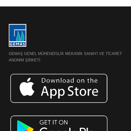
GEMAŞ GENEL MÜHENDİSLİK MEKANİK SANAYİ VE TİCARET
ANONİM ŞİRKETİ