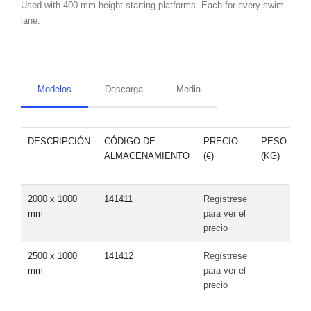
Used with 400 mm height starting platforms. Each for every swim
lane.
Modelos
Descarga
Media
DESCRIPCIÓN
CÓDIGO DE
PRECIO
PESO
V
ALMACENAMIENTO
(€)
(KG)
(M
2000 x 1000
141411
Regístrese
mm
para ver el
precio
2500 x 1000
141412
Regístrese
mm
para ver el
precio