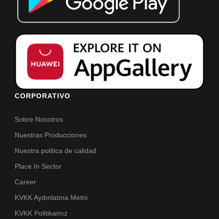
CORPORATIVO
Sobre Nosotros
Nuestras Producciones
Nuestra politica de calidad
Place In Sector
Career
KVKK Aydınlatma Metni
KVKK Politikamız